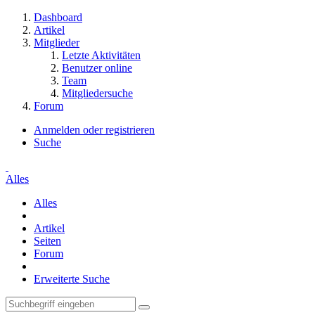
Dashboard
Artikel
Mitglieder
Letzte Aktivitäten
Benutzer online
Team
Mitgliedersuche
Forum
Anmelden oder registrieren
Suche
Alles
Alles
Artikel
Seiten
Forum
Erweiterte Suche