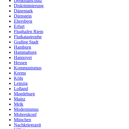
Denkmalschutz
Diskriminierung
Dänemark
Dürnstein
Ebersberg
Erfurt
Flughafen Riem
Flutkatastrophe
Grafing Stadt
Hamburg
Hammaburg
Hannover
Hessen
Kommunismus
Krems
Köln
Leipzig
Lolland
Magdeburg
Mainz
Melk
Modernismus
Mohrenkopf
München
Nachkriegszeit