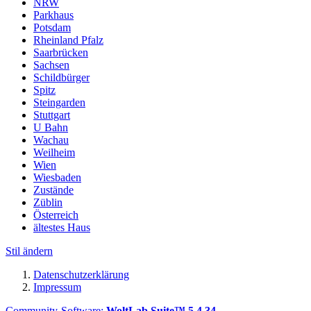
NRW
Parkhaus
Potsdam
Rheinland Pfalz
Saarbrücken
Sachsen
Schildbürger
Spitz
Steingarden
Stuttgart
U Bahn
Wachau
Weilheim
Wien
Wiesbaden
Zustände
Züblin
Österreich
ältestes Haus
Stil ändern
Datenschutzerklärung
Impressum
Community-Software:
WoltLab Suite™ 5.4.34