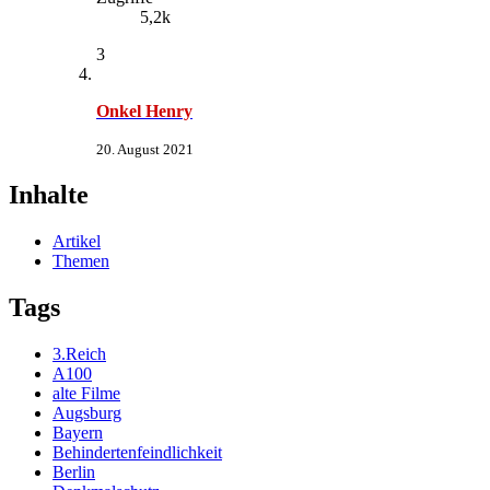
5,2k
3
Onkel Henry
20. August 2021
Inhalte
Artikel
Themen
Tags
3.Reich
A100
alte Filme
Augsburg
Bayern
Behindertenfeindlichkeit
Berlin