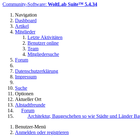
Community-Software:
WoltLab Suite™ 5.4.34
Navigation
Dashboard
Artikel
Mitglieder
Letzte Aktivitäten
Benutzer online
Team
Mitgliedersuche
Forum
Datenschutzerklärung
Impressum
Suche
Optionen
Aktueller Ort
Altstadtfreunde
Forum
Architektur, Baugeschehen so wie Städte und Länder Bau
Benutzer-Menü
Anmelden oder registrieren